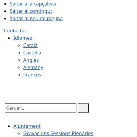
Saltar a la capçalera
Saltar al contingut
Saltar al peu de pàgina
Contactar
Idiomes
Català
Castellà
Anglès
Alemany
Francès
06.08.2026 | 13:30
Cercar:
Ajuntament
Gravacions Sessions Plenàries