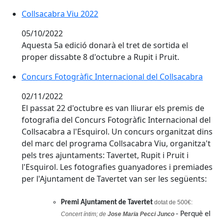
Collsacabra Viu 2022
Collsacabra Viu 2022
05/10/2022
Aquesta 5a edició donarà el tret de sortida el
proper dissabte 8 d'octubre a Rupit i Pruit.
Concurs Fotogràfic Internacional del Collsacabra
Concurs Fotogràfic Internacional del Collsacabra
02/11/2022
El passat 22 d'octubre es van lliurar els premis de
fotografia del Concurs Fotogràfic Internacional del
Collsacabra a l'Esquirol. Un concurs organitzat dins
del marc del programa Collsacabra Viu, organitza't
pels tres ajuntaments: Tavertet, Rupit i Pruit i
l'Esquirol. Les fotografies guanyadores i premiades
per l'Ajuntament de Tavertet van ser les següents:
Premi Ajuntament de Tavertet
dotat de 500€:
- Perquè el
Concert íntim; de
Jose Maria Pecci Junco