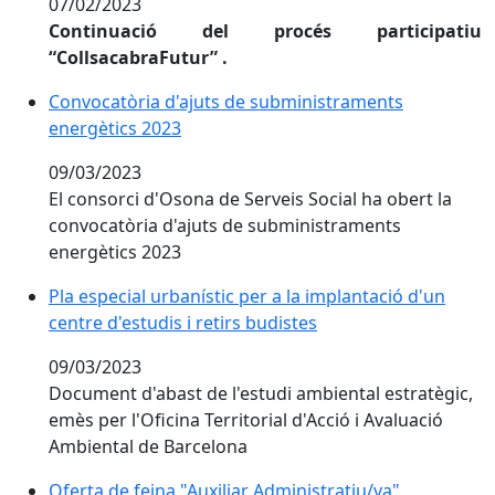
07/02/2023
Continuació del procés participatiu
“CollsacabraFutur” .
Convocatòria d'ajuts de subministraments energètic
Convocatòria d'ajuts de subministraments
energètics 2023
09/03/2023
El consorci d'Osona de Serveis Social ha obert la
convocatòria d'ajuts de subministraments
energètics 2023
Pla especial urbanístic per a la implantació d'un
centre d'estudis i retirs budistes
09/03/2023
Document d'abast de l'estudi ambiental estratègic,
emès per l'Oficina Territorial d'Acció i Avaluació
Ambiental de Barcelona
Oferta de feina "Auxiliar Administratiu/va"