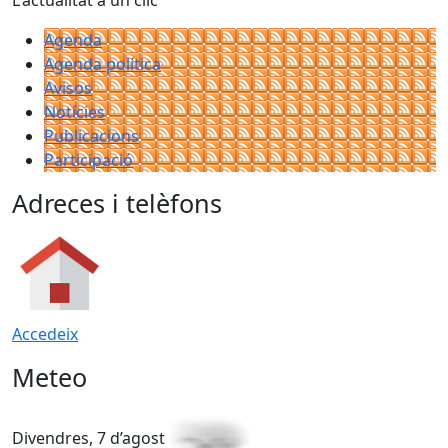
L'actualitat a un clic
Agenda
Agenda política
Avisos
Notícies
Publicacions
Participació
Adreces i telèfons
Accedeix
Meteo
Divendres, 7 d’agost
D