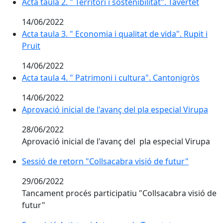
Acta taula 2. " Territori i sostenibilitat". Tavertet
14/06/2022
Acta taula 3. " Economia i qualitat de vida". Rupit i
Pruit
14/06/2022
Acta taula 4. " Patrimoni i cultura". Cantonigròs
14/06/2022
Aprovació inicial de l'avanç del pla especial Virupa
28/06/2022
Aprovació inicial de l'avanç del pla especial Virupa
Sessió de retorn "Collsacabra visió de futur"
Sessió de retorn "Collsacabra visió de futur"
29/06/2022
Tancament procés participatiu "Collsacabra visió de
futur"