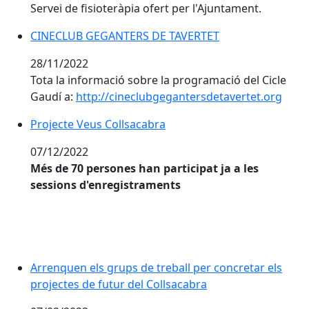
Servei de fisioteràpia ofert per l'Ajuntament.
CINECLUB GEGANTERS DE TAVERTET
28/11/2022
Tota la informació sobre la programació del Cicle
Gaudí a:
http://cineclubgegantersdetavertet.org
Projecte Veus Collsacabra
Projecte Veus Collsacabra
07/12/2022
Més de 70 persones han participat ja a les
sessions d'enregistraments
Arrenquen els grups de treball per concretar els proj
Arrenquen els grups de treball per concretar els
projectes de futur del Collsacabra