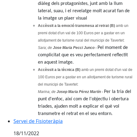
diàleg dels protagonistes, junt amb la llum
lateral, suau, i el revelatge molt acurat fan de
la imatge un plaer visual
Accèssit a la emoció transmesa al retrat (B)
amb un
premi dotat d'un val de 100 Euros per a gastar en un
allotjament de turisme rural del municipi de Tavertet:
Pel moment de
Sara; de
Jose Maria Pecci Junco -
complicitat que es veu perfectament reflectit
en aquest imatge.
Accèssit a la tècnica (B)
amb un premi dotat d'un val de
100 Euros per a gastar en un allotjament de turisme rural
del municipi de Tavertet:
Per la tria del
Marina; de
Josep Maria Pérez Martín -
punt d'enfoc, així com de l'objectiu i obertura
triades, ajuden molt a explicar el què vol
transmetre el retrat en el seu entorn.
Servei de Fisioteràpia
Servei de Fisioteràpia
18/11/2022