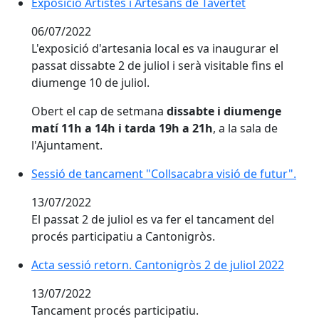
Exposició Artistes i Artesans de Tavertet
Exposició Artistes i Artesans de Tavertet
06/07/2022
L'exposició d'artesania local es va inaugurar el
passat dissabte 2 de juliol i serà visitable fins el
diumenge 10 de juliol.
Obert el cap de setmana
dissabte i diumenge
matí 11h a 14h i tarda 19h a 21h
, a la sala de
l'Ajuntament.
Sessió de tancament "Collsacabra visió de futur".
Sessió de tancament "Collsacabra visió de futur".
13/07/2022
El passat 2 de juliol es va fer el tancament del
procés participatiu a Cantonigròs.
Acta sessió retorn. Cantonigròs 2 de juliol 2022
Acta sessió retorn. Cantonigròs 2 de juliol 2022
13/07/2022
Tancament procés participatiu.