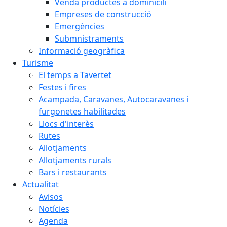
Venda productes a dominicili
Empreses de construcció
Emergències
Submnistraments
Informació geogràfica
Turisme
El temps a Tavertet
Festes i fires
Acampada, Caravanes, Autocaravanes i
furgonetes habilitades
Llocs d'interès
Rutes
Allotjaments
Allotjaments rurals
Bars i restaurants
Actualitat
Avisos
Notícies
Agenda