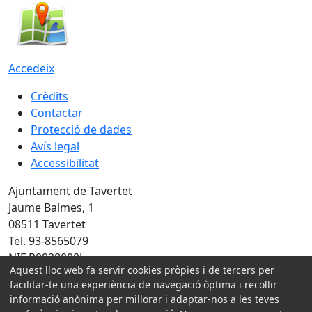
Accedeix
Crèdits
Contactar
Protecció de dades
Avís legal
Accessibilitat
Ajuntament de Tavertet
Jaume Balmes, 1
08511 Tavertet
Tel. 93-8565079
NIF P0828000J
Aquest lloc web fa servir cookies pròpies i de tercers per
Amb la col·laboració de:
facilitar-te una experiència de navegació òptima i recollir
informació anònima per millorar i adaptar-nos a les teves