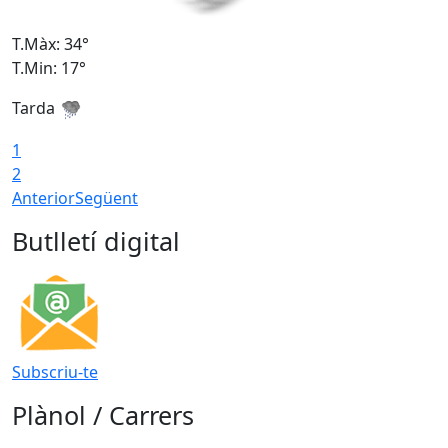
T.Màx: 34°
T
T.Min: 17°
T
Tarda
T
1
2
Anterior
Següent
Butlletí digital
Subscriu-te
Plànol / Carrers