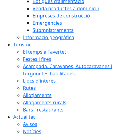
Botigues d'alimentació
Venda productes a dominicili
Empreses de construcció
Emergències
Submnistraments
Informació geogràfica
Turisme
El temps a Tavertet
Festes i fires
Acampada, Caravanes, Autocaravanes i
furgonetes habilitades
Llocs d'interès
Rutes
Allotjaments
Allotjaments rurals
Bars i restaurants
Actualitat
Avisos
Notícies