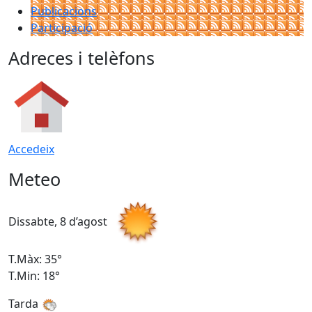
Publicacions
Participació
Adreces i telèfons
Accedeix
Meteo
Dissabte, 8 d’agost
D
T.Màx: 35°
T
T.Min: 18°
T
Tarda
T