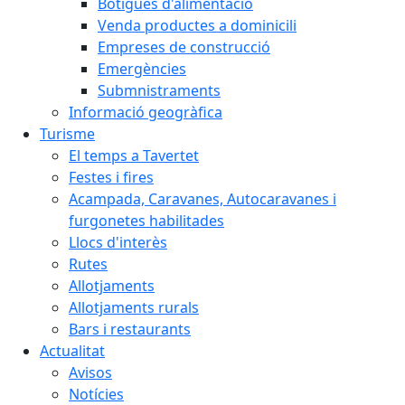
Botigues d'alimentació
Venda productes a dominicili
Empreses de construcció
Emergències
Submnistraments
Informació geogràfica
Turisme
El temps a Tavertet
Festes i fires
Acampada, Caravanes, Autocaravanes i
furgonetes habilitades
Llocs d'interès
Rutes
Allotjaments
Allotjaments rurals
Bars i restaurants
Actualitat
Avisos
Notícies