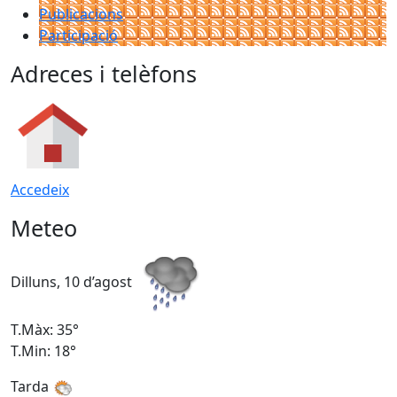
Publicacions
Participació
Adreces i telèfons
Accedeix
Meteo
Dilluns, 10 d’agost
D
T.Màx: 35°
T
T.Min: 18°
T
Tarda
T