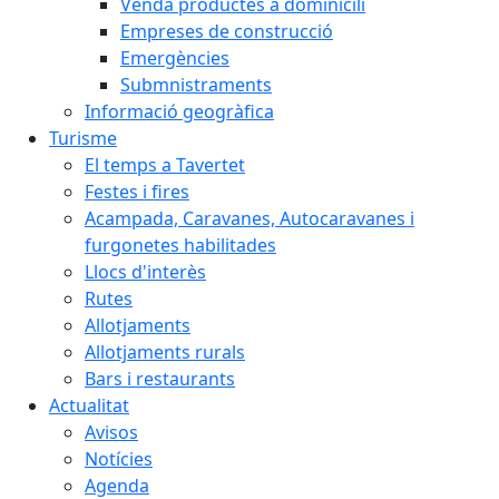
Venda productes a dominicili
Empreses de construcció
Emergències
Submnistraments
Informació geogràfica
Turisme
El temps a Tavertet
Festes i fires
Acampada, Caravanes, Autocaravanes i
furgonetes habilitades
Llocs d'interès
Rutes
Allotjaments
Allotjaments rurals
Bars i restaurants
Actualitat
Avisos
Notícies
Agenda