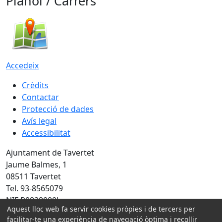
Plànol / Carrers
Accedeix
Crèdits
Contactar
Protecció de dades
Avís legal
Accessibilitat
Ajuntament de Tavertet
Jaume Balmes, 1
08511 Tavertet
Tel. 93-8565079
NIF P0828000J
Aquest lloc web fa servir cookies pròpies i de tercers per
Amb la col·laboració de:
facilitar-te una experiència de navegació òptima i recollir