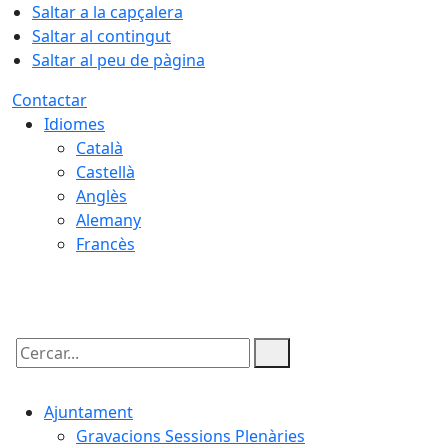
Saltar a la capçalera
Saltar al contingut
Saltar al peu de pàgina
Contactar
Idiomes
Català
Castellà
Anglès
Alemany
Francès
07.08.2026 | 12:56
Cercar:
Ajuntament
Gravacions Sessions Plenàries