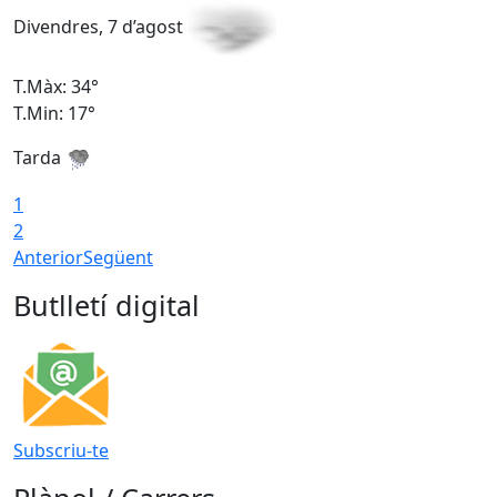
Divendres, 7 d’agost
D
T.Màx: 34°
T
T.Min: 17°
T
Tarda
T
1
2
Anterior
Següent
Butlletí digital
Subscriu-te