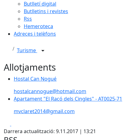
Butlletí digital
Butlletins i revistes
Rss
Hemeroteca
Adreces i telèfons
Turisme
Allotjaments
Hostal Can Nogué
hostalcannogue@hotmail.com
Apartament "El Racó dels Cingles" - AT0025-71
mvclaret2014@gmail.com
Facebook
X
Darrera actualització: 9.11.2017 | 13:21
RSS