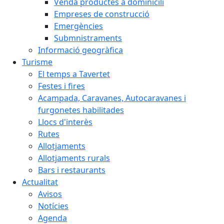
Venda productes a dominicili
Empreses de construcció
Emergències
Submnistraments
Informació geogràfica
Turisme
El temps a Tavertet
Festes i fires
Acampada, Caravanes, Autocaravanes i
furgonetes habilitades
Llocs d'interès
Rutes
Allotjaments
Allotjaments rurals
Bars i restaurants
Actualitat
Avisos
Notícies
Agenda