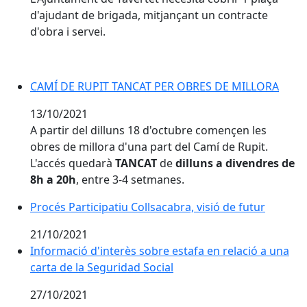
d'ajudant de brigada, mitjançant un contracte
d'obra i servei.
CAMÍ DE RUPIT TANCAT PER OBRES DE MILLORA
13/10/2021
A partir del dilluns 18 d'octubre començen les
obres de millora d'una part del Camí de Rupit.
L'accés quedarà
TANCAT
de
dilluns a divendres de
8h a 20h
, entre 3-4 setmanes.
Procés Participatiu Collsacabra, visió de futur
Procés Participatiu Collsacabra, visió de futur
21/10/2021
Informació d'interès sobre estafa en relació a una
carta de la Seguridad Social
27/10/2021