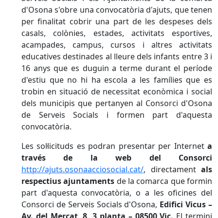
d'Osona s'obre una convocatòria d'ajuts, que tenen
per finalitat cobrir una part de les despeses dels
casals, colònies, estades, activitats esportives,
acampades, campus, cursos i altres activitats
educatives destinades al lleure dels infants entre 3 i
16 anys que es duguin a terme durant el període
d'estiu que no hi ha escola a les famílies que es
trobin en situació de necessitat econòmica i social
dels municipis que pertanyen al Consorci d'Osona
de Serveis Socials i formen part d'aquesta
convocatòria.
Les sol·licituds es podran presentar per Internet
a
través de la web del Consorci
http://ajuts.osonaacciosocial.cat/
, directament
als
respectius ajuntaments
de la comarca que formin
part d'aquesta convocatòria, o a les oficines del
Consorci de Serveis Socials d'Osona,
Edifici Vicus –
Av. del Mercat, 8, 3 planta – 08500 Vic.
El termini