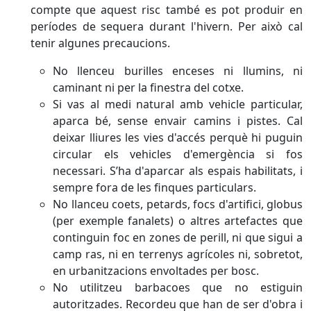
compte que aquest risc també es pot produir en
períodes de sequera durant l'hivern. Per això cal
tenir algunes precaucions.
No llenceu burilles enceses ni llumins, ni
caminant ni per la finestra del cotxe.
Si vas al medi natural amb vehicle particular,
aparca bé, sense envair camins i pistes. Cal
deixar lliures les vies d'accés perquè hi puguin
circular els vehicles d'emergència si fos
necessari. S’ha d'aparcar als espais habilitats, i
sempre fora de les finques particulars.
No llanceu coets, petards, focs d'artifici, globus
(per exemple fanalets) o altres artefactes que
continguin foc en zones de perill, ni que sigui a
camp ras, ni en terrenys agrícoles ni, sobretot,
en urbanitzacions envoltades per bosc.
No utilitzeu barbacoes que no estiguin
autoritzades. Recordeu que han de ser d'obra i