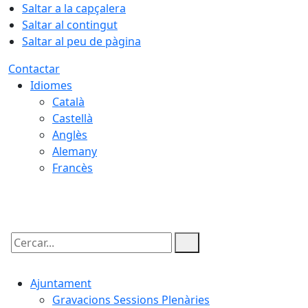
Saltar a la capçalera
Saltar al contingut
Saltar al peu de pàgina
Contactar
Idiomes
Català
Castellà
Anglès
Alemany
Francès
06.08.2026 | 09:26
Cercar:
Ajuntament
Gravacions Sessions Plenàries