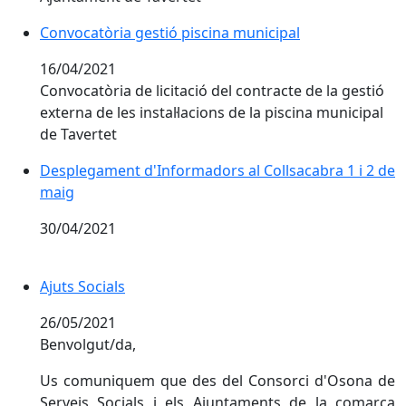
Convocatòria gestió piscina municipal
Convocatòria gestió piscina municipal
16/04/2021
Convocatòria de licitació del contracte de la gestió
externa de les instal·lacions de la piscina municipal
de Tavertet
Desplegament d'Informadors al Collsacabra 1 i 2 de
maig
30/04/2021
Ajuts Socials
26/05/2021
Benvolgut/da,
Us comuniquem que des del Consorci d'Osona de
Serveis Socials i els Ajuntaments de la comarca