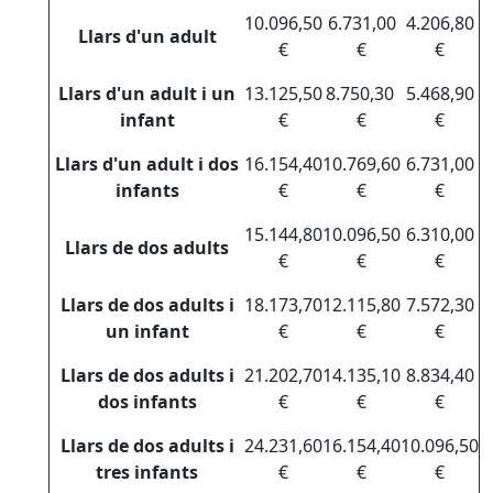
10.096,50
6.731,00
4.206,80
Llars d'un adult
€
€
€
Llars d'un adult i un
13.125,50
8.750,30
5.468,90
infant
€
€
€
Llars d'un adult i dos
16.154,40
10.769,60
6.731,00
infants
€
€
€
15.144,80
10.096,50
6.310,00
Llars de dos adults
€
€
€
Llars de dos adults i
18.173,70
12.115,80
7.572,30
un infant
€
€
€
Llars de dos adults i
21.202,70
14.135,10
8.834,40
dos infants
€
€
€
Llars de dos adults i
24.231,60
16.154,40
10.096,50
tres infants
€
€
€