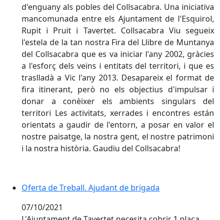
d'enguany als pobles del Collsacabra. Una iniciativa
mancomunada entre els Ajuntament de l'Esquirol,
Rupit i Pruit i Tavertet. Collsacabra Viu segueix
l'estela de la tan nostra Fira del Llibre de Muntanya
del Collsacabra que es va iniciar l'any 2002, gràcies
a l'esforç dels veïns i entitats del territori, i que es
traslladà a Vic l'any 2013. Desapareix el format de
fira itinerant, però no els objectius d'impulsar i
donar a conèixer els ambients singulars del
territori Les activitats, xerrades i encontres están
orientats a gaudir de l'entorn, a posar en valor el
nostre paisatge, la nostra gent, el nostre patrimoni
i la nostra història. Gaudiu del Collsacabra!
Oferta de Treball. Ajudant de brigada
Oferta de Treball. Ajudant de brigada
07/10/2021
L'Ajuntament de Tavertet necesita cobrir 1 plaça