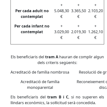
+
+
+
Per cada adult no
5.048,30
3.365,50
2.103,20
contemplat
€
€
€
Per cada infant no
+
+
+
contemplat
3.029,00
2.019,30
1.262,10
€
€
€
Els beneficiaris del
tram A
hauran de complir algun
dels criteris següents:
Acreditació de família nombrosa
Resolució de g
Acreditació de família
Reconeixement d
monoparental
disc
Els beneficiaris del
tram B i C
, si no superen els
llindars econòmics, la sol·licitud serà concedida.