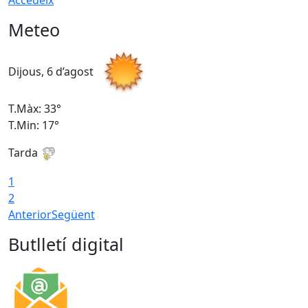
Accedeix
Meteo
Dijous, 6 d’agost
D
T.Màx: 33°
T
T.Min: 17°
T
Tarda
T
1
2
Anterior
Següent
Butlletí digital