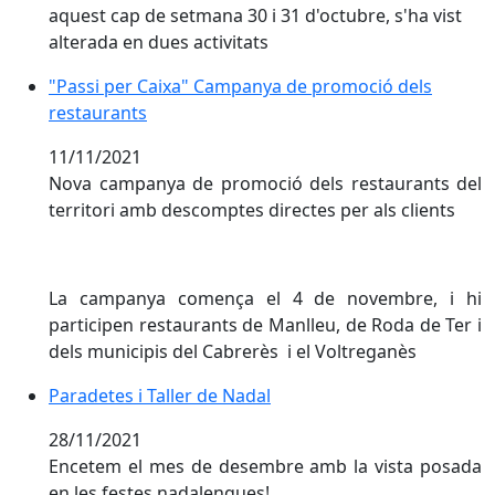
aquest cap de setmana 30 i 31 d'octubre, s'ha vist
alterada en dues activitats
"Passi per Caixa" Campanya de promoció dels restau
"Passi per Caixa" Campanya de promoció dels
restaurants
11/11/2021
Nova campanya de promoció dels restaurants del
territori amb descomptes directes per als clients
La campanya comença el 4 de novembre, i hi
participen restaurants de Manlleu, de Roda de Ter i
dels municipis del Cabrerès i el Voltreganès
Paradetes i Taller de Nadal
28/11/2021
Encetem el mes de desembre amb la vista posada
en les festes nadalenques!