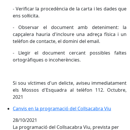
- Verificar la procedència de la carta i les dades que
ens sol·licita.
- Observar el document amb deteniment: la
capçalera hauria d'incloure una adreça física i un
telèfon de contacte, el domini del email.
- Llegir el document cercant possibles faltes
ortogràfiques o incoherències.
Si sou víctimes d'un delicte, aviseu immediatament
els Mossos d'Esquadra al telèfon 112. Octubre,
2021
Canvis en la programació del Collsacabra Viu
Canvis en la programació del Collsacabra Viu
28/10/2021
La programació del Collsacabra Viu, prevista per