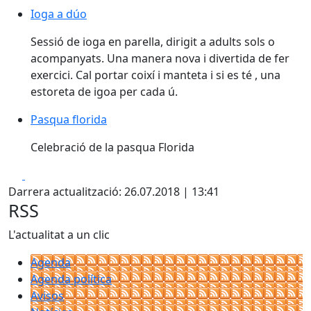
Ioga a dúo
Ioga a dúo
Sessió de ioga en parella, dirigit a adults sols o
acompanyats. Una manera nova i divertida de fer
exercici. Cal portar coixí i manteta i si es té , una
estoreta de igoa per cada ú.
Pasqua florida
Celebració de la pasqua Florida
Facebook
X
Darrera actualització: 26.07.2018 | 13:41
RSS
L'actualitat a un clic
Agenda
Agenda política
Avisos