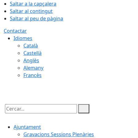
Saltar a la capçalera
Saltar al contingut
Saltar al peu de pàgina
Contactar
Idiomes
Català
Castellà
Anglès
Alemany
Francès
06.08.2026 | 22:01
Cercar:
Ajuntament
Gravacions Sessions Plenàries