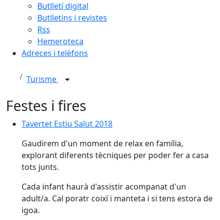
Butlletí digital
Butlletins i revistes
Rss
Hemeroteca
Adreces i telèfons
Turisme
Festes i fires
Tavertet Estiu Salut 2018
Tavertet Estiu Salut 2018
Gaudirem d'un moment de relax en família,
explorant diferents tècniques per poder fer a casa
tots junts.
Cada infant haurà d'assistir acompanat d'un
adult/a. Cal poratr coixí i manteta i si tens estora de
igoa.