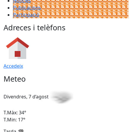
Notícies
Publicacions
Participació
Adreces i telèfons
Accedeix
Meteo
Divendres, 7 d’agost
D
T.Màx: 34°
T
T.Min: 17°
T
Tarda
T