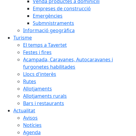
Venda productes a dominicili
Empreses de construcció
Emergències
Submnistraments
Informació geogràfica
Turisme
El temps a Tavertet
Festes i fires
Acampada, Caravanes, Autocaravanes i
furgonetes habilitades
Llocs d'interès
Rutes
Allotjaments
Allotjaments rurals
Bars i restaurants
Actualitat
Avisos
Notícies
Agenda