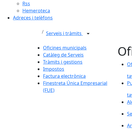
Rss
Hemeroteca
Adreces i telèfons
Serveis i tràmits
Of
Oficines municipals
Catàleg de Serveis
Tràmits i gestions
Of
Of
Impostos
Factura electrònica
ta
Finestreta Única Empresarial
Pu
(FUE)
ta
Al
Se
Ar