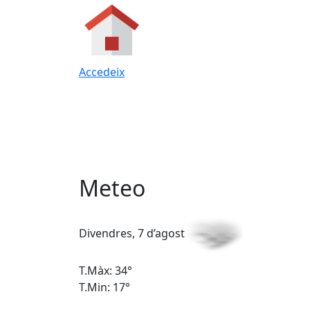
Accedeix
Meteo
Divendres, 7 d’agost
T.Màx: 34°
T.Min: 17°