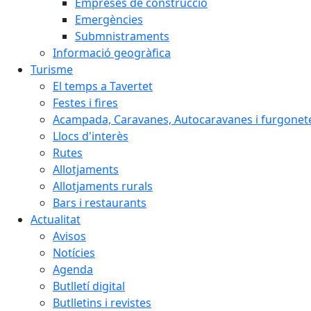
Empreses de construcció
Emergències
Submnistraments
Informació geogràfica
Turisme
El temps a Tavertet
Festes i fires
Acampada, Caravanes, Autocaravanes i furgonete
Llocs d'interès
Rutes
Allotjaments
Allotjaments rurals
Bars i restaurants
Actualitat
Avisos
Notícies
Agenda
Butlletí digital
Butlletins i revistes