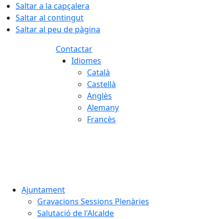
Saltar a la capçalera
Saltar al contingut
Saltar al peu de pàgina
Contactar
Idiomes
Català
Castellà
Anglès
Alemany
Francès
07.08.2026 | 08:18
Ajuntament
Gravacions Sessions Plenàries
Salutació de l'Alcalde