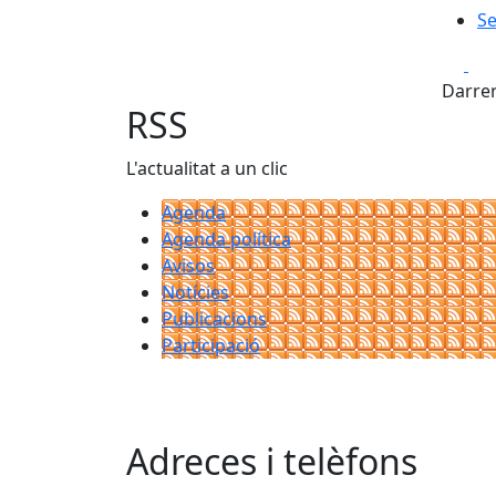
Se
Fa
Darrer
RSS
L'actualitat a un clic
Agenda
Agenda política
Avisos
Notícies
Publicacions
Participació
Adreces i telèfons