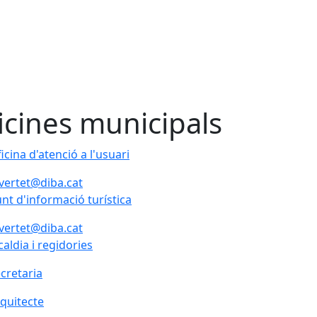
icines municipals
icina d'atenció a l'usuari
icina d'atenció a l'usuari
vertet@diba.cat
nt d'informació turística
vertet@diba.cat
caldia i regidories
cretaria
quitecte