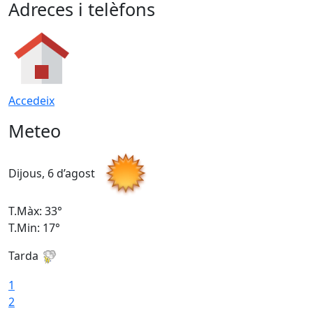
Adreces i telèfons
Accedeix
Meteo
Dijous, 6 d’agost
D
T.Màx: 33°
T
T.Min: 17°
T
Tarda
T
1
2