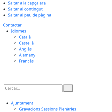
Saltar a la capçalera
Saltar al contingut
Saltar al peu de pàgina
Contactar
Idiomes
Català
Castellà
Anglès
Alemany
Francès
05.08.2026 | 22:26
Cercar:
Ajuntament
Gravacions Sessions Plenàries