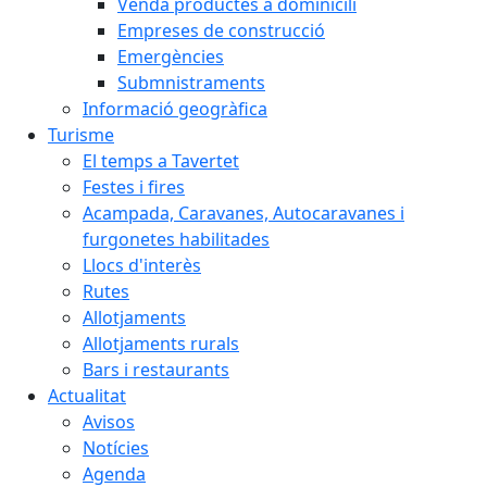
Venda productes a dominicili
Empreses de construcció
Emergències
Submnistraments
Informació geogràfica
Turisme
El temps a Tavertet
Festes i fires
Acampada, Caravanes, Autocaravanes i
furgonetes habilitades
Llocs d'interès
Rutes
Allotjaments
Allotjaments rurals
Bars i restaurants
Actualitat
Avisos
Notícies
Agenda