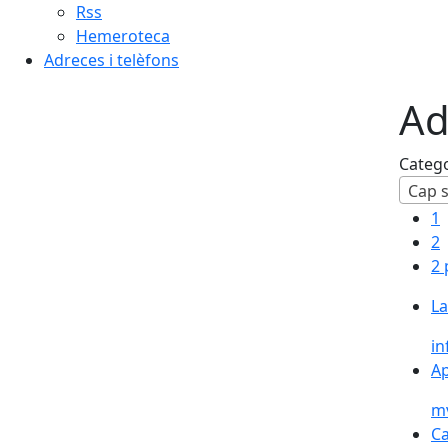
Rss
Hemeroteca
Adreces i telèfons
Ad
Categ
Cap s
1
2
2 
La
in
Ap
m
Ca