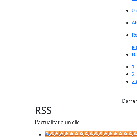
06
06
A
Re
el
Ba
1
2
2 
Fa
Darrer
RSS
L'actualitat a un clic
Agenda