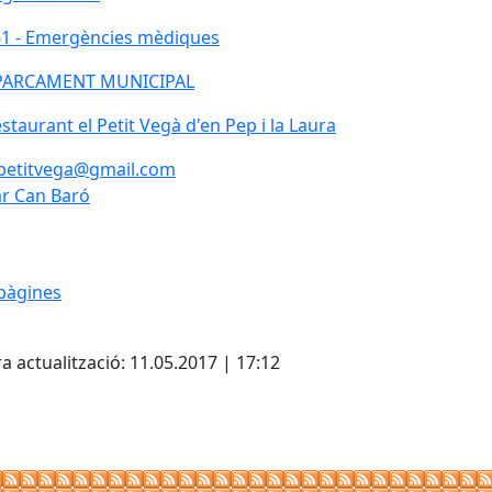
1 - Emergències mèdiques
1 - Emergències mèdiques
PARCAMENT MUNICIPAL
staurant el Petit Vegà d'en Pep i la Laura
petitvega@gmail.com
r Can Baró
pàgines
cebook
X
a actualització: 11.05.2017 | 17:12