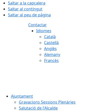
Saltar a la capçalera
Saltar al contingut
Saltar al peu de pàgina
Contactar
Idiomes
Català
Castellà
Anglès
Alemany
Francès
06.08.2026 | 07:23
Ajuntament
Gravacions Sessions Plenàries
Salutació de l'Alcalde