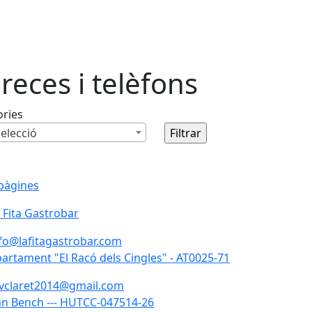
reces i telèfons
ories
elecció
pàgines
 Fita Gastrobar
fo@lafitagastrobar.com
artament "El Racó dels Cingles" - AT0025-71
vclaret2014@gmail.com
n Bench --- HUTCC-047514-26