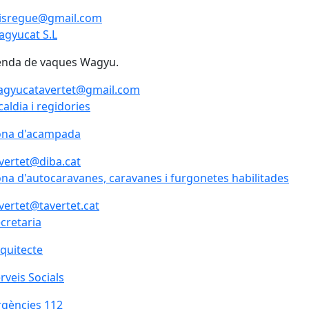
risregue@gmail.com
gyucat S.L
enda de vaques Wagyu.
agyucatavertet@gmail.com
caldia i regidories
ona d'acampada
vertet@diba.cat
na d'autocaravanes, caravanes i furgonetes habilitades
vertet@tavertet.cat
cretaria
quitecte
rveis Socials
gències 112
gències 112