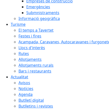
Empreses de construcció
Emergències
Submnistraments
Informació geogràfica
Turisme
El temps a Tavertet
Festes i fires
Acampada, Caravanes, Autocaravanes i furgonete
Llocs d'interès
Rutes
Allotjaments
Allotjaments rurals
Bars i restaurants
Actualitat
Avisos
Notícies
Agenda
Butlletí digital
Butlletins i revistes