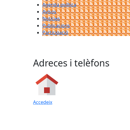
Agenda política
Avisos
Notícies
Publicacions
Participació
Adreces i telèfons
Accedeix