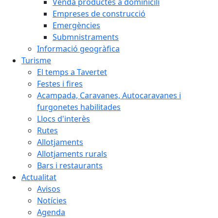
Venda productes a dominicili
Empreses de construcció
Emergències
Submnistraments
Informació geogràfica
Turisme
El temps a Tavertet
Festes i fires
Acampada, Caravanes, Autocaravanes i
furgonetes habilitades
Llocs d'interès
Rutes
Allotjaments
Allotjaments rurals
Bars i restaurants
Actualitat
Avisos
Notícies
Agenda