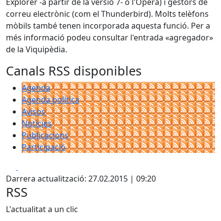
Explorer -a partir de la versió 7- o l'Opera) i gestors de
correu electrònic (com el Thunderbird). Molts telèfons
mòbils també tenen incorporada aquesta funció. Per a
més informació podeu consultar l'entrada «agregador»
de la Viquipèdia.
Canals RSS disponibles
Agenda
Agenda política
Avisos
Notícies
Publicacions
Participació
Facebook
X
Darrera actualització: 27.02.2015 | 09:20
RSS
L'actualitat a un clic