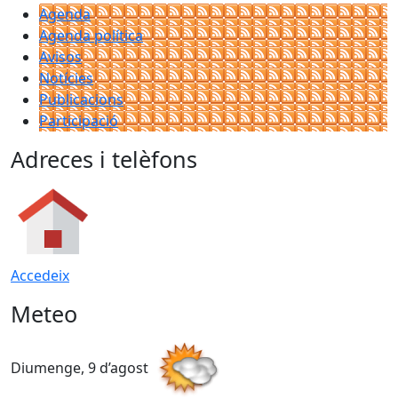
Agenda
Agenda política
Avisos
Notícies
Publicacions
Participació
Adreces i telèfons
Accedeix
Meteo
Diumenge, 9 d’agost
D