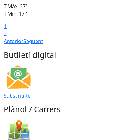
T.Màx: 37°
T
T.Min: 17°
T
1
T
2
Anterior
Següent
Butlletí digital
Subscriu-te
Plànol / Carrers