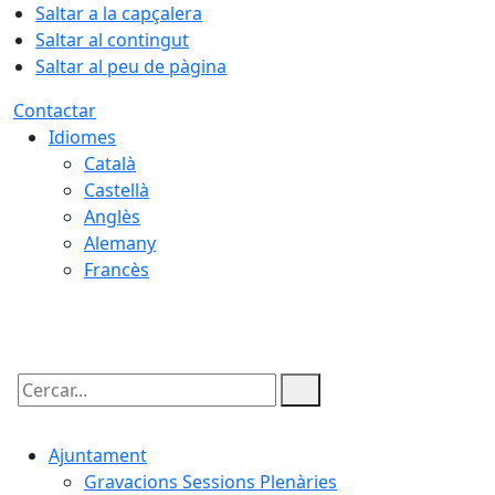
Saltar a la capçalera
Saltar al contingut
Saltar al peu de pàgina
Contactar
Idiomes
Català
Castellà
Anglès
Alemany
Francès
09.08.2026 | 05:26
Cercar:
Ajuntament
Gravacions Sessions Plenàries