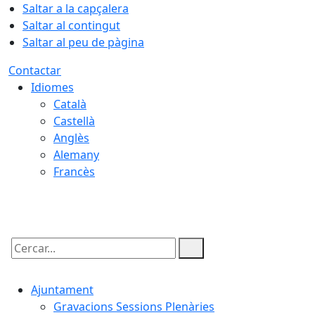
Saltar a la capçalera
Saltar al contingut
Saltar al peu de pàgina
Contactar
Idiomes
Català
Castellà
Anglès
Alemany
Francès
08.08.2026 | 11:40
Cercar:
Ajuntament
Gravacions Sessions Plenàries