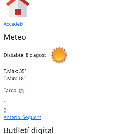
Accedeix
Meteo
Dissabte, 8 d’agost
D
T.Màx: 35°
T
T.Min: 18°
T
Tarda
T
1
2
Anterior
Següent
Butlletí digital