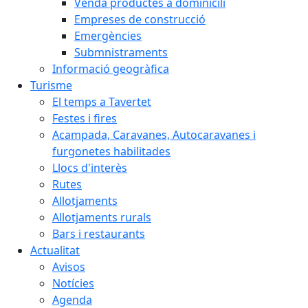
Venda productes a dominicili
Empreses de construcció
Emergències
Submnistraments
Informació geogràfica
Turisme
El temps a Tavertet
Festes i fires
Acampada, Caravanes, Autocaravanes i
furgonetes habilitades
Llocs d'interès
Rutes
Allotjaments
Allotjaments rurals
Bars i restaurants
Actualitat
Avisos
Notícies
Agenda