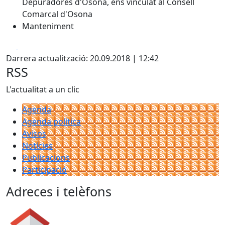
Depuradores d'Osona, ens vinculat al Consell
Comarcal d'Osona
Manteniment
Facebook
X
Darrera actualització: 20.09.2018 | 12:42
RSS
L'actualitat a un clic
Agenda
Agenda política
Avisos
Notícies
Publicacions
Participació
Adreces i telèfons