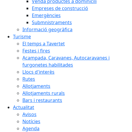
Venda productes a dominicili
Empreses de construcció
Emergències
Submnistraments
Informació geogràfica
Turisme
El temps a Tavertet
Festes i fires
Acampada, Caravanes, Autocaravanes i
furgonetes habilitades
Llocs d'interès
Rutes
Allotjaments
Allotjaments rurals
Bars i restaurants
Actualitat
Avisos
Notícies
Agenda