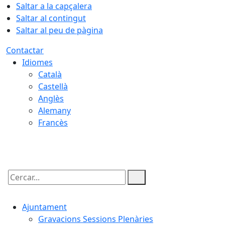
Saltar a la capçalera
Saltar al contingut
Saltar al peu de pàgina
Contactar
Idiomes
Català
Castellà
Anglès
Alemany
Francès
09.08.2026 | 08:15
Cercar:
Ajuntament
Gravacions Sessions Plenàries