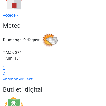
Accedeix
Meteo
Diumenge, 9 d’agost
D
T.Màx: 37°
T
T.Min: 17°
T
1
T
2
Anterior
Següent
Butlletí digital