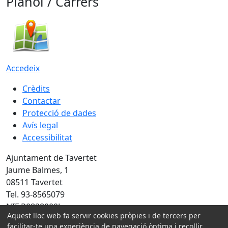
Plànol / Carrers
Accedeix
Crèdits
Contactar
Protecció de dades
Avís legal
Accessibilitat
Ajuntament de Tavertet
Jaume Balmes, 1
08511 Tavertet
Tel. 93-8565079
NIF P0828000J
Aquest lloc web fa servir cookies pròpies i de tercers per
Amb la col·laboració de:
facilitar-te una experiència de navegació òptima i recollir