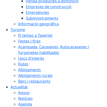
Venda productes a dominicili
Empreses de construcció
Emergències
Submnistraments
Informació geogràfica
Turisme
El temps a Tavertet
Festes i fires
Acampada, Caravanes, Autocaravanes i
furgonetes habilitades
Llocs d'interès
Rutes
Allotjaments
Allotjaments rurals
Bars i restaurants
Actualitat
Avisos
Notícies
Agenda