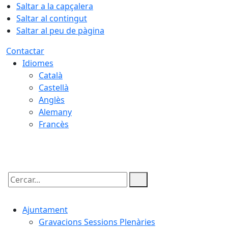
Saltar a la capçalera
Saltar al contingut
Saltar al peu de pàgina
Contactar
Idiomes
Català
Castellà
Anglès
Alemany
Francès
08.08.2026 | 02:00
Cercar:
Ajuntament
Gravacions Sessions Plenàries