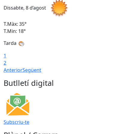
Dissabte, 8 d’agost
D
T.Màx: 35°
T
T.Min: 18°
T
Tarda
T
1
2
Anterior
Següent
Butlletí digital
Subscriu-te