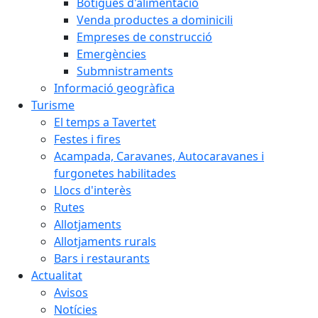
Botigues d'alimentació
Venda productes a dominicili
Empreses de construcció
Emergències
Submnistraments
Informació geogràfica
Turisme
El temps a Tavertet
Festes i fires
Acampada, Caravanes, Autocaravanes i
furgonetes habilitades
Llocs d'interès
Rutes
Allotjaments
Allotjaments rurals
Bars i restaurants
Actualitat
Avisos
Notícies