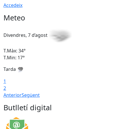
Accedeix
Meteo
Divendres, 7 d’agost
D
T.Màx: 34°
T
T.Min: 17°
T
Tarda
T
1
2
Anterior
Següent
Butlletí digital