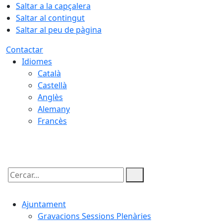
Saltar a la capçalera
Saltar al contingut
Saltar al peu de pàgina
Contactar
Idiomes
Català
Castellà
Anglès
Alemany
Francès
07.08.2026 | 15:10
Cercar:
Ajuntament
Gravacions Sessions Plenàries