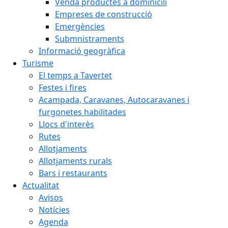
Venda productes a dominicili
Empreses de construcció
Emergències
Submnistraments
Informació geogràfica
Turisme
El temps a Tavertet
Festes i fires
Acampada, Caravanes, Autocaravanes i
furgonetes habilitades
Llocs d'interès
Rutes
Allotjaments
Allotjaments rurals
Bars i restaurants
Actualitat
Avisos
Notícies
Agenda