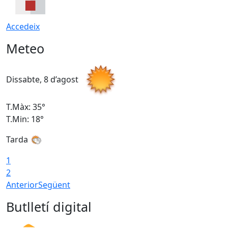
Accedeix
Meteo
Dissabte, 8 d’agost
D
T.Màx: 35°
T
T.Min: 18°
T
Tarda
T
1
2
Anterior
Següent
Butlletí digital