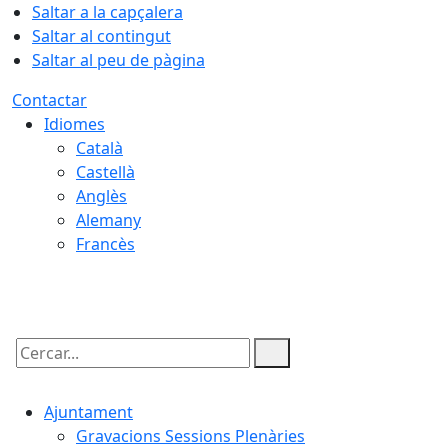
Saltar a la capçalera
Saltar al contingut
Saltar al peu de pàgina
Contactar
Idiomes
Català
Castellà
Anglès
Alemany
Francès
05.08.2026 | 21:47
Cercar:
Ajuntament
Gravacions Sessions Plenàries