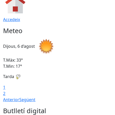
Accedeix
Meteo
Dijous, 6 d’agost
D
T.Màx: 33°
T
T.Min: 17°
T
Tarda
T
1
2
Anterior
Següent
Butlletí digital