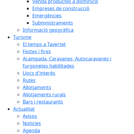
Venda productes a dominicili
Empreses de construcció
Emergències
Submnistraments
Informació geogràfica
Turisme
El temps a Tavertet
Festes i fires
Acampada, Caravanes, Autocaravanes i
furgonetes habilitades
Llocs d'interès
Rutes
Allotjaments
Allotjaments rurals
Bars i restaurants
Actualitat
Avisos
Notícies
Agenda