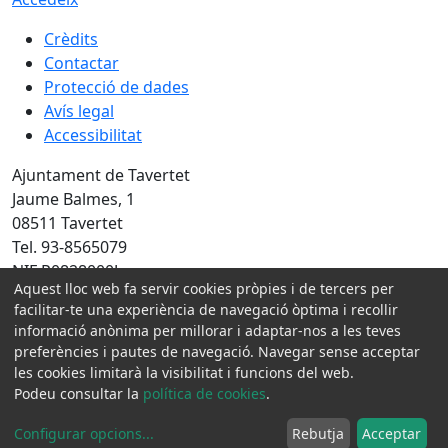
Crèdits
Contactar
Protecció de dades
Avís legal
Accessibilitat
Ajuntament de Tavertet
Jaume Balmes, 1
08511 Tavertet
Tel. 93-8565079
NIF P0828000J
Aquest lloc web fa servir cookies pròpies i de tercers per
facilitar-te una experiència de navegació òptima i recollir
Amb la col·laboració de:
informació anònima per millorar i adaptar-nos a les teves
preferències i pautes de navegació. Navegar sense acceptar
les cookies limitarà la visibilitat i funcions del web.
Podeu consultar la
política de cookies
.
Configurar opcions
...
Rebutja
Acceptar