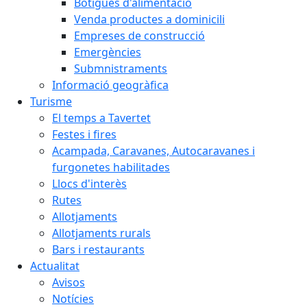
Botigues d'alimentació
Venda productes a dominicili
Empreses de construcció
Emergències
Submnistraments
Informació geogràfica
Turisme
El temps a Tavertet
Festes i fires
Acampada, Caravanes, Autocaravanes i
furgonetes habilitades
Llocs d'interès
Rutes
Allotjaments
Allotjaments rurals
Bars i restaurants
Actualitat
Avisos
Notícies