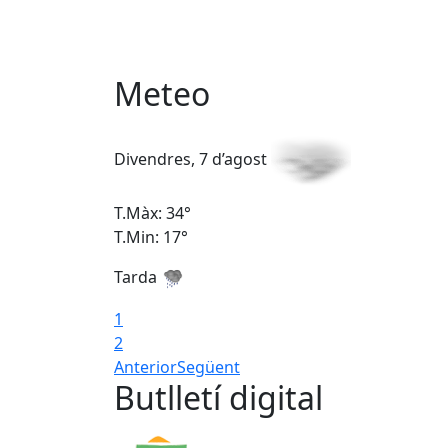
Meteo
Divendres, 7 d’agost
T.Màx: 34°
T.Min: 17°
Tarda
1
2
Anterior
Següent
Butlletí digital