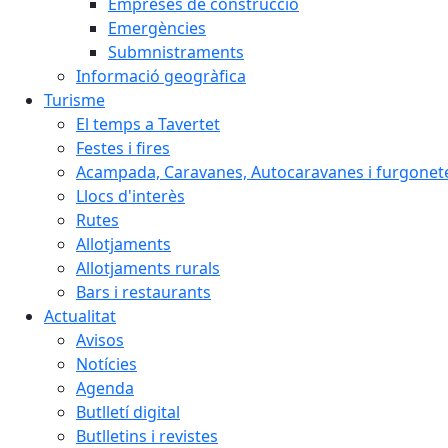
Empreses de construcció
Emergències
Submnistraments
Informació geogràfica
Turisme
El temps a Tavertet
Festes i fires
Acampada, Caravanes, Autocaravanes i furgonete
Llocs d'interès
Rutes
Allotjaments
Allotjaments rurals
Bars i restaurants
Actualitat
Avisos
Notícies
Agenda
Butlletí digital
Butlletins i revistes