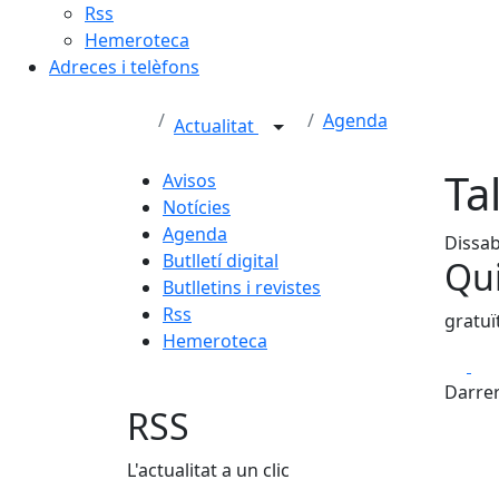
Rss
Hemeroteca
Adreces i telèfons
Agenda
Actualitat
Ta
Avisos
Notícies
Agenda
Dissab
Butlletí digital
Qui
Butlletins i revistes
Rss
gratuï
Hemeroteca
Fa
Darrer
RSS
L'actualitat a un clic