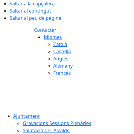
Saltar a la capçalera
Saltar al contingut
Saltar al peu de pàgina
Contactar
Idiomes
Català
Castellà
Anglès
Alemany
Francès
06.08.2026 | 21:44
Ajuntament
Gravacions Sessions Plenàries
Salutació de l'Alcalde