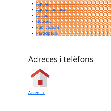
Agenda
Agenda política
Avisos
Notícies
Publicacions
Participació
Adreces i telèfons
Accedeix