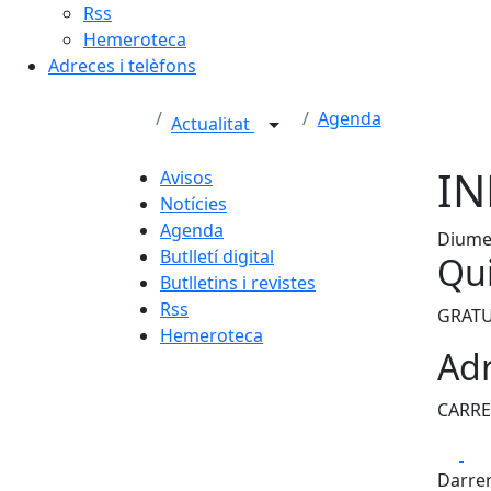
Rss
Hemeroteca
Adreces i telèfons
Agenda
Actualitat
IN
Avisos
Notícies
Agenda
Diumen
Butlletí digital
Qui
Butlletins i revistes
Rss
GRATU
Hemeroteca
Adr
CARRE
Fa
Darrer