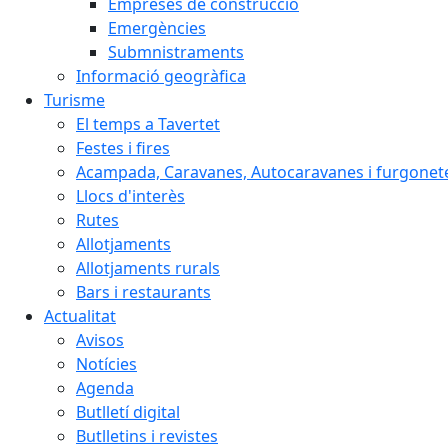
Empreses de construcció
Emergències
Submnistraments
Informació geogràfica
Turisme
El temps a Tavertet
Festes i fires
Acampada, Caravanes, Autocaravanes i furgonete
Llocs d'interès
Rutes
Allotjaments
Allotjaments rurals
Bars i restaurants
Actualitat
Avisos
Notícies
Agenda
Butlletí digital
Butlletins i revistes