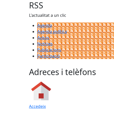
RSS
L'actualitat a un clic
Agenda
Agenda política
Avisos
Notícies
Publicacions
Participació
Adreces i telèfons
Accedeix