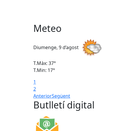
Meteo
Diumenge, 9 d’agost
T.Màx: 37°
T.Min: 17°
1
2
Anterior
Següent
Butlletí digital