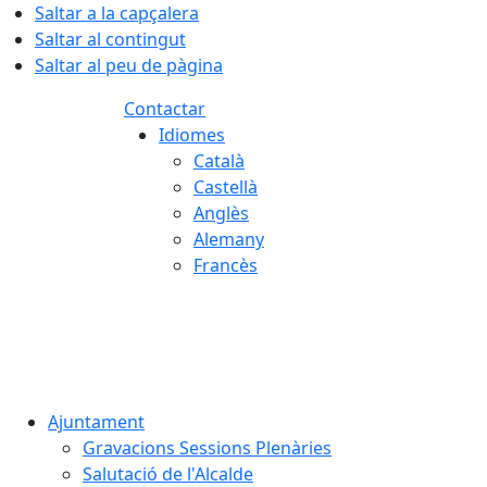
Saltar a la capçalera
Saltar al contingut
Saltar al peu de pàgina
Contactar
Idiomes
Català
Castellà
Anglès
Alemany
Francès
09.08.2026 | 07:31
Ajuntament
Gravacions Sessions Plenàries
Salutació de l'Alcalde