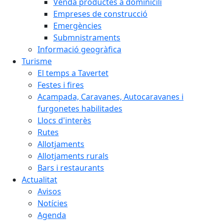
Venda productes a dominicili
Empreses de construcció
Emergències
Submnistraments
Informació geogràfica
Turisme
El temps a Tavertet
Festes i fires
Acampada, Caravanes, Autocaravanes i
furgonetes habilitades
Llocs d'interès
Rutes
Allotjaments
Allotjaments rurals
Bars i restaurants
Actualitat
Avisos
Notícies
Agenda