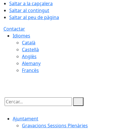
Saltar a la capçalera
Saltar al contingut
Saltar al peu de pàgina
Contactar
Idiomes
Català
Castellà
Anglès
Alemany
Francès
07.08.2026 | 13:54
Cercar:
Ajuntament
Gravacions Sessions Plenàries