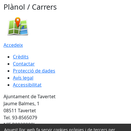
Plànol / Carrers
Accedeix
Crèdits
Contactar
Protecció de dades
Avís legal
Accessibilitat
Ajuntament de Tavertet
Jaume Balmes, 1
08511 Tavertet
Tel. 93-8565079
NIF P0828000J
Aquest lloc web fa servir cookies pròpies i de tercers per