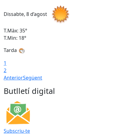
Dissabte, 8 d’agost
D
T.Màx: 35°
T
T.Min: 18°
T
Tarda
T
1
2
Anterior
Següent
Butlletí digital
Subscriu-te