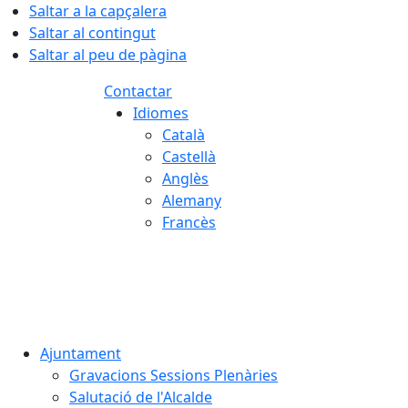
Saltar a la capçalera
Saltar al contingut
Saltar al peu de pàgina
Contactar
Idiomes
Català
Castellà
Anglès
Alemany
Francès
06.08.2026 | 00:28
Ajuntament
Gravacions Sessions Plenàries
Salutació de l'Alcalde