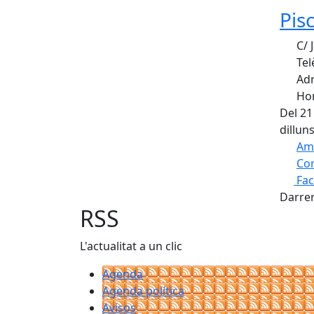
Pis
C/ 
Tel
Adr
Hor
Del 21
dillun
Am
Com
Fa
+
Darrer
−
RSS
L'actualitat a un clic
Agenda
Agenda política
Avisos