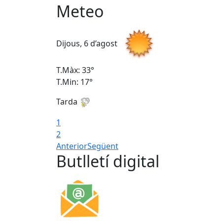
Meteo
Dijous, 6 d’agost
T.Màx: 33°
T.Min: 17°
Tarda
1
2
Anterior
Següent
Butlletí digital