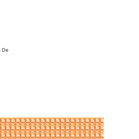
s De
tributors