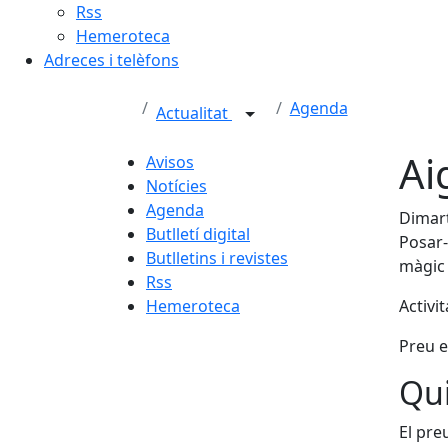
Rss
Hemeroteca
Adreces i telèfons
Agenda
Actualitat
Ai
Avisos
Notícies
Agenda
Dimart
Butlletí digital
Posar-
Butlletins i revistes
màgic 
Rss
Hemeroteca
Activi
Preu e
Qui
El pre