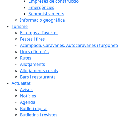
Empreses de construcció
Emergències
Submnistraments
Informació geogràfica
Turisme
El temps a Tavertet
Festes i fires
Acampada, Caravanes, Autocaravanes i furgonete
Llocs d'interès
Rutes
Allotjaments
Allotjaments rurals
Bars i restaurants
Actualitat
Avisos
Notícies
Agenda
Butlletí digital
Butlletins i revistes