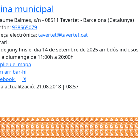
cina municipal
Jaume Balmes, s/n - 08511 Tavertet - Barcelona (Catalunya)
èfon:
938565079
eça electrònica:
tavertet@tavertet.cat
ari:
 de juny fins el dia 14 de setembre de 2025 ambdós incloso
s a diumenge de 11:00h a 20:00h
plieu el mapa
 arribar-hi
Leaflet
| ©
OpenStreetMap
con
cebook
X
a actualització: 21.08.2018 | 08:57